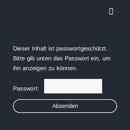
Zum
Inhalt
Toggl
springen
Navig
ABOUT
Dieser Inhalt ist passwortgeschützt.
MEDIA
Bitte gib unten das Passwort ein, um
CONTACT
ihn anzeigen zu können.
Passwort: